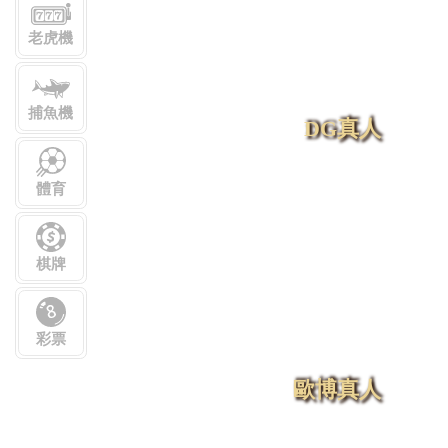
RSG電子
進入遊戲館
ZB電子
進入遊戲館