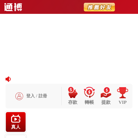
登入
註冊
Zebra Gaming
Qtech Gaming
ATG Gaming
ROYAL SLOT
GE Gaming
SimplePlay
FC Gaming
AMEBA